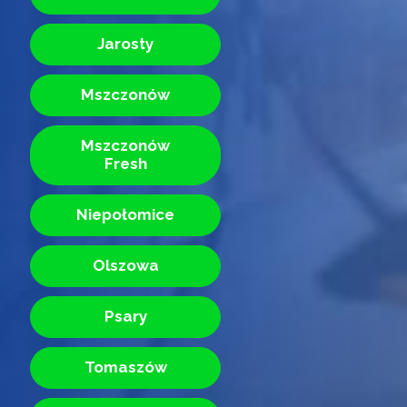
Jarosty
Mszczonów
Mszczonów
Fresh
Niepołomice
Olszowa
Psary
Tomaszów